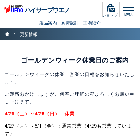
こ
ハイサーブウエノ
の
ショップ
MENU
ペ
製品案内
厨房設計
工場紹介
ー
ホーム
ジ
更新情報
現
の
製品案内
先
在
頭
ゴールデンウィーク休業日のご案内
製品案内Top
板金製作
OEM
PB
飛沫防止ガード
厨房設計
で
位
す
ゴールデンウィークの休業・営業の日程をお知らせいたし
。
工場紹介
置
ます。
本
文
ご迷惑おかけしますが、何卒ご理解の程よろしくお願い申
:
会社案内
へ
し上げます。
移
4/25（土）～4/26（日）：休業
動
採用情報
4/27（月）～5/1（金）：通常営業（4/29も営業していま
す）
お問い合わせ